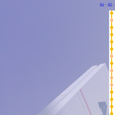
A1
-
A2
-